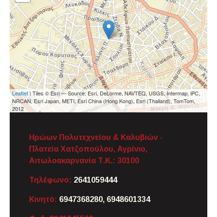
Leaflet
| Tiles © Esri — Source: Esri, DeLorme, NAVTEQ, USGS, Intermap, iPC,
NRCAN, Esri Japan, METI, Esri China (Hong Kong), Esri (Thailand), TomTom,
2012
Ηρώων Πολυτεχνείου & Καλυβιών -
Πλατεία Χατζοπούλου, Αγρίνιο,
Αιτωλοακαρνανία
Τ.Κ.: 30100
Τηλέφωνο:
2641059444
Κινητό:
6947368280, 6948601334