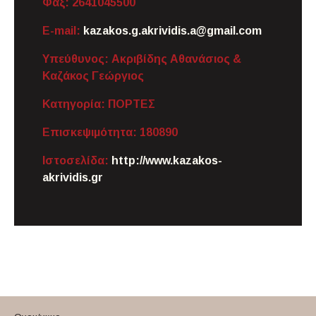
Φαξ:
2641045500
E-mail:
kazakos.g.akrividis.a@gmail.com
Υπεύθυνος:
Ακριβίδης Αθανάσιος &
Καζάκος Γεώργιος
Κατηγορία:
ΠΟΡΤΕΣ
Επισκεψιμότητα:
180890
Ιστοσελίδα:
http://www.kazakos-
akrividis.gr