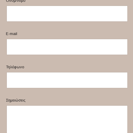
Ονομ/νυμο
E-mail
Τηλέφωνο
Σημειώσεις