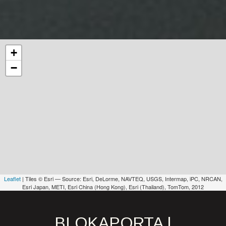
+
−
Leaflet
| Tiles © Esri — Source: Esri, DeLorme, NAVTEQ, USGS, Intermap, iPC, NRCAN,
Esri Japan, METI, Esri China (Hong Kong), Esri (Thailand), TomTom, 2012
BLOKAPORTA |